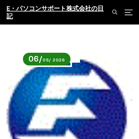
コ
E・パソコンサポート株式会社の日
ン
記
テ
ン
ツ
へ
ス
キ
06/
ッ
05/ 2026
プ