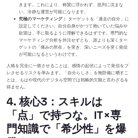
きます。これにより、称賛に浮かれず、批判に沈まな
い、冷静な運営が可能になります。
究極のマーケティング：
ターゲットを「過去の自分」に
設定してください。自分自身がかつて抱いていた悩みや
欲望は、手に取るように理解できるはずです。専門的な
マーケティング分析を外注せずとも、誰よりも深くター
ゲットの「痛みの所在」を突き、深いニーズを突く発信
が可能になるというわけです。
人格を完全に一致させることは、感情の起伏によって発信をブ
レさせるリスクを孕みます。「自分らしさ」を無防備に晒すこ
とは、もはや現代のデジタル空間では戦略的欠陥と言わざるを
得ません。
4. 核心3：スキルは
「点」で持つな。IT×専
門知識で「希少性」を爆