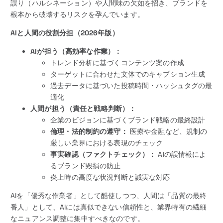
誤り（ハルシネーション）や人間味の欠如を招き、ブランドを
根本から破壊するリスクを孕んでいます。
AIと人間の役割分担（2026年版）
AIが担う（高効率な作業）：
トレンド分析に基づくコンテンツ案の作成
ターゲットに合わせた文体でのキャプション生成
過去データに基づいた投稿時間・ハッシュタグの最
適化
人間が担う（責任と戦略判断）：
企業のビジョンに基づくブランド戦略の最終設計
倫理・法的制約の遵守：
医療や金融など、規制の
厳しい業界における表現のチェック
事実確認（ファクトチェック）：
AIの誤情報によ
るブランド毀損の防止
炎上時の高度な状況判断と誠実な対応
AIを「優秀な作業者」として酷使しつつ、人間は「品質の最終
番人」として、AIには真似できない信頼性と、業界特有の繊細
なニュアンス調整に集中すべきなのです。