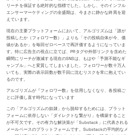
リーチを保証する絶対的な指標でした。しかし、そのインフル
エンサーマーケティングの全盛期は、今まさに静かな終焉を迎
えています。
現在の主要プラットフォームにおいて、アルゴリズムは「誰が
投稿したか（フォロワー数）」よりも「その投稿自体が今、価
値があるか」を毎回ゼロベースで再評価するようになっていま
す。特に広告主の視点に立てば、PRタグや外部リンクを含めた
瞬間にリーチが激減する現在のSNSは、もはや「予測不能なギ
ャンブル」へと変質してしまいました。フォロワーが数十万人
いても、実際の表示回数が数千回に沈むリスクを常に抱えてい
るのです。
アルゴリズムが『フォロワー数』を信用しなくなり、各投稿ご
とに評価し直す時代になっています
この「アルゴリズムの奴隷」から脱却するためには、プラット
フォームに依存しない「ダイレクトな繋がり」を構築すること
が不可欠です。その有力な解決策が「Substack」に代表される
メールベースのプラットフォームです。Substackの平均的なメ