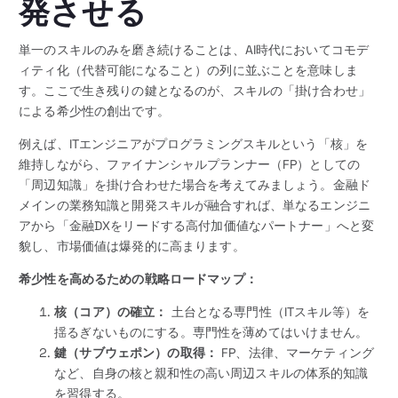
発させる
単一のスキルのみを磨き続けることは、AI時代においてコモデ
ィティ化（代替可能になること）の列に並ぶことを意味しま
す。ここで生き残りの鍵となるのが、スキルの「掛け合わせ」
による希少性の創出です。
例えば、ITエンジニアがプログラミングスキルという「核」を
維持しながら、ファイナンシャルプランナー（FP）としての
「周辺知識」を掛け合わせた場合を考えてみましょう。金融ド
メインの業務知識と開発スキルが融合すれば、単なるエンジニ
アから「金融DXをリードする高付加価値なパートナー」へと変
貌し、市場価値は爆発的に高まります。
希少性を高めるための戦略ロードマップ：
核（コア）の確立：
土台となる専門性（ITスキル等）を
揺るぎないものにする。専門性を薄めてはいけません。
鍵（サブウェポン）の取得：
FP、法律、マーケティング
など、自身の核と親和性の高い周辺スキルの体系的知識
を習得する。