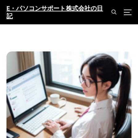
コ
E・パソコンサポート株式会社の日
ン
記
テ
ン
ツ
へ
ス
キ
ッ
プ