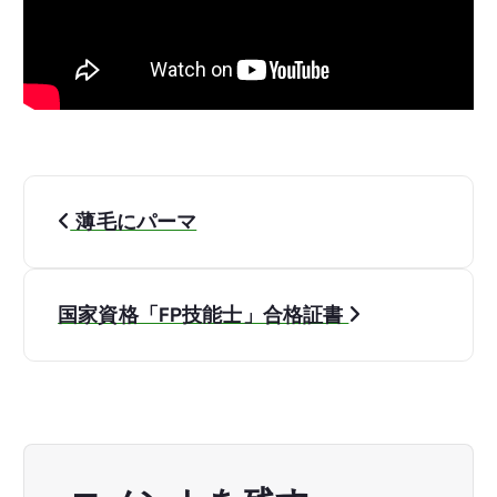
投
薄毛にパーマ
稿
ナ
国家資格「FP技能士」合格証書
ビ
ゲ
ー
シ